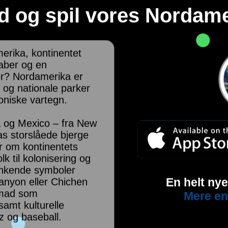
 og spil vores Nordame
merika, kontinentet
kaber og en
er? Nordamerika er
e og nationale parker
koniske vartegn.
 og Mexico – fra New
as storslåede bjerge
r om kontinentets
olk til kolonisering og
enkende symboler
En helt ny
nyon eller Chichen
 mad som
Mere en
amt kulturelle
 og baseball.