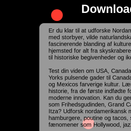
Download
Er du klar til at udforske Norda
med storbyer, vilde naturlands
fascinerende blanding af kultur
hjemsted for alt fra skyskraber
til historiske begivenheder og i
Test din viden om USA, Canada
Yorks pulsende gader til Canad
og Mexicos farverige kultur. Læ
historie, fra de første indfødte f
moderne innovation. Kan du g
som Frihedsgudinden, Grand Ca
Itza? Udforsk nordamerikansk
hamburgere, poutine og tacos, s
fænomener som Hollywood, jazz