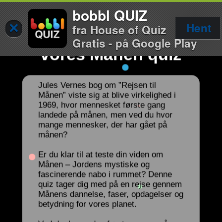
bobbl QUIZ
×
Hent
fra House of Quiz
Download og spil
Gratis - på Google Play
vores Månen quiz
Jules Vernes bog om ”Rejsen til
Månen” viste sig at blive virkelighed i
1969, hvor mennesket første gang
landede på månen, men ved du hvor
mange mennesker, der har gået på
månen?
Er du klar til at teste din viden om
Månen – Jordens mystiske og
fascinerende nabo i rummet? Denne
quiz tager dig med på en rejse gennem
Månens dannelse, faser, opdagelser og
betydning for vores planet.