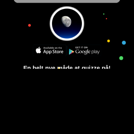
En helt nye måde at quizze på!
Mere end 240 kategorier
Copyright © 2015-2021
House of Quiz
All rights reserved.
Brugervilkår
Privatlivspolitik