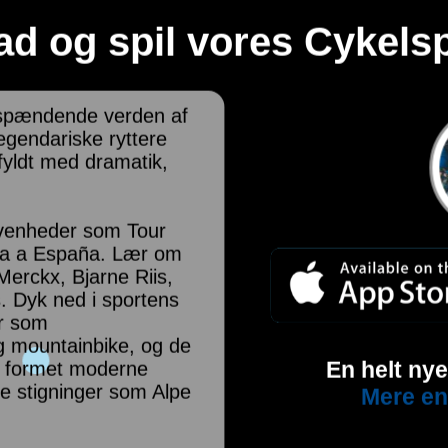
d og spil vores Cykelsp
en spændende verden af
legendariske ryttere
 fyldt med dramatik,
ivenheder som Tour
elta a España. Lær om
Merckx, Bjarne Riis,
. Dyk ned i sportens
er som
og mountainbike, og de
En helt ny
ar formet moderne
te stigninger som Alpe
Mere en