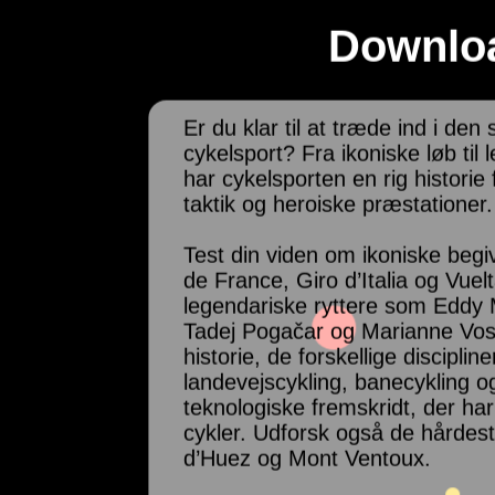
Downloa
Er du klar til at træde ind i d
cykelsport? Fra ikoniske løb til 
har cykelsporten en rig historie
taktik og heroiske præstationer.
Test din viden om ikoniske beg
de France, Giro d’Italia og Vu
legendariske ryttere som Eddy 
Tadej Pogačar og Marianne Vos
historie, de forskellige disciplin
landevejscykling, banecykling 
teknologiske fremskridt, der h
cykler. Udforsk også de hårdes
d’Huez og Mont Ventoux.