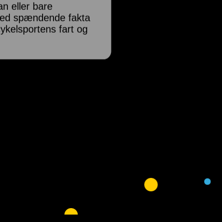
n eller bare
 med spændende fakta
cykelsportens fart og